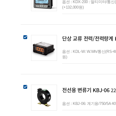
옵션 : KDX-200 : 멀티미터/통신(Et
(+132,000원)
단상 교류 전력/전력량계 
옵션 : KDL-W: W.Wh/통신(RS-485
원)
전선용 변류기 KBJ-06
2
옵션 : KBJ-06: 계기용/750/5A 40