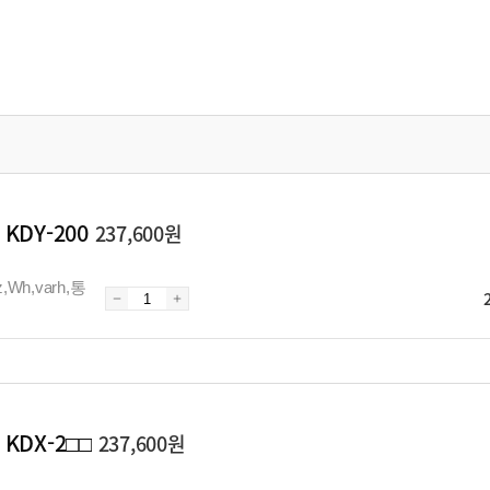
KDY-200
237,600원
z,Wh,varh,통
KDX-2□□
237,600원