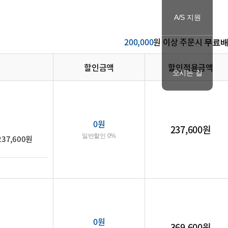
A/S 지원
200,000
원 이상 주문시
무료
할인금액
할인적용금액
오시는 길
0
원
237,600원
일반할인 0%
237,600원
0
원
369,600원