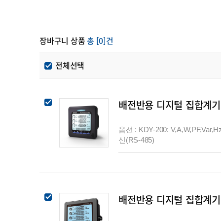
장바구니 상품
총 [0]건
전체선택
배전반용 디지털 집합계기 
옵션 : KDY-200: V,A,W,PF,Var,H
신(RS-485)
배전반용 디지털 집합계기 