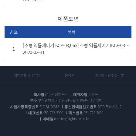
제품도면
번호
품목
[소형 역률제어기 KCP-03,06S] 소형 역률제어기(KCP-03S, 06S) 도면
1
2020-03-31
개인정보취급방침
이용약관
이메일무단수집거부
회사명
(주) 광성계측기
대표자명
임진규
주소
부산광역시 기장군 장안읍 장안산단 8로 126
사업자등록증번호
617-81-20313
통신판매업신고번호
2010-부산기장-2
대표번호
051-723-3000
팩스번호
051-723-3010
이메일
master@lightstar.co.kr