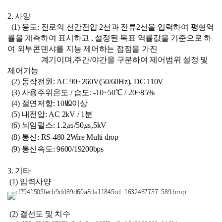
2. 사양
(1) 용도: 전로의 선간전압 2선과 전류2선을 입력하여 평형역
률을 계측하여 표시하고 , 설정된 목표
역률값을 기준으로 하
여 외부콘덴샤를 지능 제어하는 접점을 가진
계기이며,
주간/야간을 구분하여 제어범위 설정 및
제어기능
(2) 동작전원: AC 90~260V(50/60Hz), DC 110V
(3) 사용주위온도 / 습도: -10~50℃ / 20~85%
(4) 절연저항: 10㏁이상
(5) 내전압: AC 2kV / 1분
(6) 뇌임펄스: 1.2㎲/50㎲,5kV
(8) 통신: RS-480 2Wire Multi drop
(9) 통신속도: 9600/19200bps
3. 기타
(1) 입력사양
(2) 결선도 및 치수