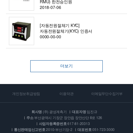
RMU) 한전승인원
2018-07-06
[자동전원절체기 KYC]
자동전원절체기(KYC) 인증서
0000-00-00
더보기
개인정보취급방침
이용약관
이메일무단수집거부
회사명
(주) 광성계측기
대표자명
임진규
주소
부산광역시 기장군 장안읍 장안산단 8로 126
사업자등록증번호
617-81-20313
통신판매업신고번호
2010-부산기장-2
대표번호
051-723-3000