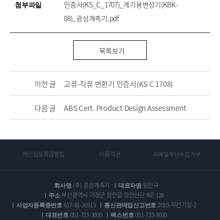
첨부파일
인증서(KS_C_1707)_계기용변성기(KBK-
08)_광성계측기.pdf
목록보기
이전 글
교류-직류 변환기 인증서(KS C 1708)
다음 글
ABS Cert. Product Design Assessment
개인정보취급방침
이용약관
이메일무단수집거부
회사명
(주) 광성계측기
대표자명
임진규
주소
부산광역시 기장군 장안읍 장안산단 8로 126
사업자등록증번호
617-81-20313
통신판매업신고번호
2010-부산기장-2
대표번호
051-723-3000
팩스번호
051-723-3010