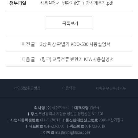
첨부파일
사용설명서_변환기(KT_)_광성계측기.pdf
목록보기
이전 글
3상 위상 판별기 KDO-500 사용설명서
다음 글
(링크) 교류전류 변환기 KTA 사용설명서
개인정보취급방침
이용약관
이메일무단수집거부
회사명
(주) 광성계측기
대표자명
임진규
주소
부산광역시 기장군 장안읍 장안산단 8로 126
사업자등록증번호
617-81-20313
통신판매업신고번호
2010-부산기장-2
대표번호
051-723-3000
팩스번호
051-723-3010
이메일
master@lightstar.co.kr