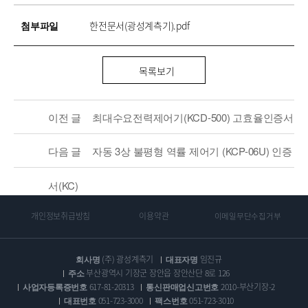
첨부파일
한전문서(광성계측기).pdf
목록보기
이전 글
최대수요전력제어기(KCD-500) 고효율인증서
다음 글
자동 3상 불평형 역률 제어기 (KCP-06U) 인증
서(KC)
개인정보취급방침
이용약관
이메일무단수집거부
회사명
(주) 광성계측기
대표자명
임진규
주소
부산광역시 기장군 장안읍 장안산단 8로 126
사업자등록증번호
617-81-20313
통신판매업신고번호
2010-부산기장-2
대표번호
051-723-3000
팩스번호
051-723-3010