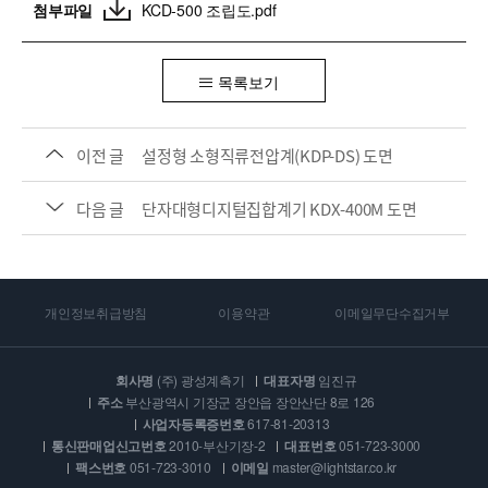
첨부파일
KCD-500 조립도.pdf
목록보기
이전 글
설정형 소형직류전압계(KDP-DS) 도면
다음 글
단자대형디지털집합계기 KDX-400M 도면
개인정보취급방침
이용약관
이메일무단수집거부
회사명
(주) 광성계측기
대표자명
임진규
주소
부산광역시 기장군 장안읍 장안산단 8로 126
사업자등록증번호
617-81-20313
통신판매업신고번호
2010-부산기장-2
대표번호
051-723-3000
팩스번호
051-723-3010
이메일
master@lightstar.co.kr