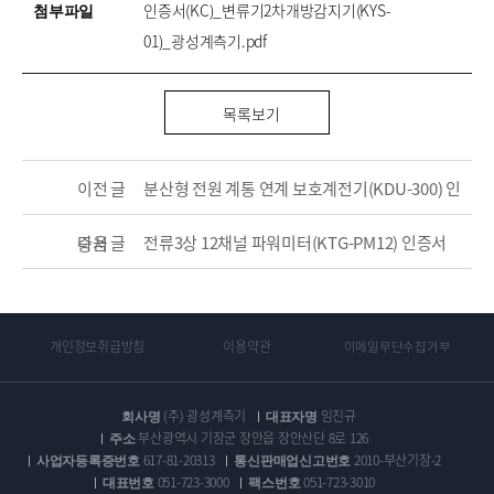
첨부파일
인증서(KC)_변류기2차개방감지기(KYS-
01)_광성계측기.pdf
목록보기
이전 글
분산형 전원 계통 연계 보호계전기(KDU-300) 인
다음 글
전류3상 12채널 파워미터(KTG-PM12) 인증서
증서
개인정보취급방침
이용약관
이메일무단수집거부
회사명
(주) 광성계측기
대표자명
임진규
주소
부산광역시 기장군 장안읍 장안산단 8로 126
사업자등록증번호
617-81-20313
통신판매업신고번호
2010-부산기장-2
대표번호
051-723-3000
팩스번호
051-723-3010