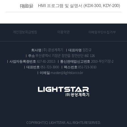
다음 글
HMI 프로그램 및 설명서 (KDX-300, KDY-200)
(링크)
개인정보취급방침
이용약관
이메일무단수집거부
회사명
(주) 광성계측기
대표자명
임진규
주소
부산광역시 기장군 장안읍 장안산단 8로 126
사업자등록증번호
617-81-20313
통신판매업신고번호
2010-부산기장-2
대표번호
051-723-3000
팩스번호
051-723-3010
이메일
master@lightstar.co.kr
COPYRIGHT(C) LIGHTSTAR. ALL RIGHTS RESERVED.