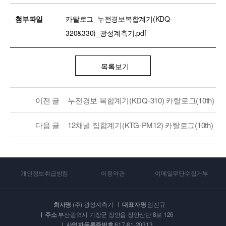
첨부파일
카탈로그_누전경보복합계기(KDQ-
320&330)_광성계측기.pdf
목록보기
이전 글
누전경보 복합계기(KDQ-310) 카탈로그(10th)
다음 글
12채널 집합계기(KTG-PM12) 카탈로그(10th)
개인정보취급방침
이용약관
이메일무단수집거부
회사명
(주) 광성계측기
대표자명
임진규
주소
부산광역시 기장군 장안읍 장안산단 8로 126
사업자등록증번호
617-81-20313