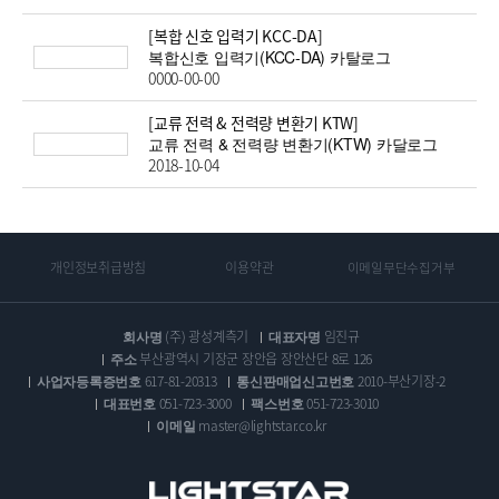
[복합 신호 입력기 KCC-DA]
복합신호 입력기(KCC-DA) 카탈로그
0000-00-00
[교류 전력 & 전력량 변환기 KTW]
교류 전력 & 전력량 변환기(KTW) 카달로그
2018-10-04
개인정보취급방침
이용약관
이메일무단수집거부
회사명
(주) 광성계측기
대표자명
임진규
주소
부산광역시 기장군 장안읍 장안산단 8로 126
사업자등록증번호
617-81-20313
통신판매업신고번호
2010-부산기장-2
대표번호
051-723-3000
팩스번호
051-723-3010
이메일
master@lightstar.co.kr