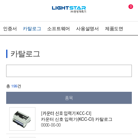
0
인증서
카탈로그
소프트웨어
사용설명서
제품도면
카탈로그
총
199
건
품목
[카운터 신호 입력기 KCC-CI]
카운터 신호 입력기(KCC-CI) 카탈로그
0000-00-00