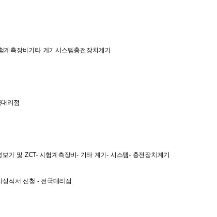
험계측장비
기타 계기
시스템
충전장치계기
국대리점
경보기 및 ZCT
- 시험계측장비
- 기타 계기
- 시스템
- 충전장치계기
검사성적서 신청
- 전국대리점