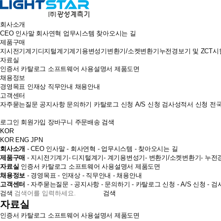
회사소개
CEO 인사말
회사연혁
업무시스템
찾아오시는 길
제품구매
지시전기계기
디지털계기
계기용변성기
변환기/소켓변환기
누전경보기 및 ZCT
시
자료실
인증서
카탈로그
소프트웨어
사용설명서
제품도면
채용정보
경영목표
인재상
직무안내
채용안내
고객센터
자주묻는질문
공지사항
문의하기
카탈로그 신청
A/S 신청
검사성적서 신청
전
로그인
회원가입
장바구니
주문배송
검색
KOR
KOR
ENG
JPN
회사소개
- CEO 인사말
- 회사연혁
- 업무시스템
- 찾아오시는 길
제품구매
- 지시전기계기
- 디지털계기
- 계기용변성기
- 변환기/소켓변환기
- 누전
자료실
인증서
카탈로그
소프트웨어
사용설명서
제품도면
채용정보
- 경영목표
- 인재상
- 직무안내
- 채용안내
고객센터
- 자주묻는질문
- 공지사항
- 문의하기
- 카탈로그 신청
- A/S 신청
- 
검색
검색
자료실
인증서
카탈로그
소프트웨어
사용설명서
제품도면