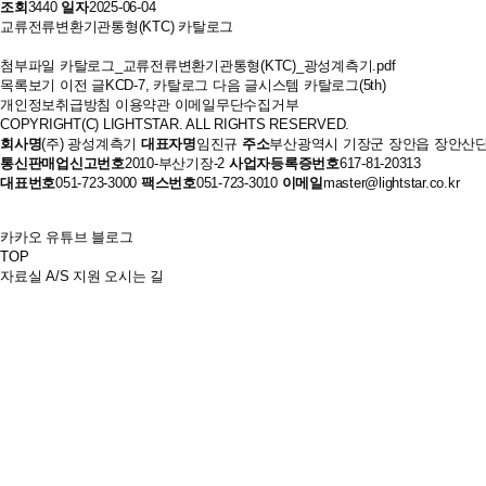
조회
3440
일자
2025-06-04
교류전류변환기관통형(KTC) 카탈로그
첨부파일
카탈로그_교류전류변환기관통형(KTC)_광성계측기.pdf
목록보기
이전 글
KCD-7, 카탈로그
다음 글
시스템 카탈로그(5th)
개인정보취급방침
이용약관
이메일무단수집거부
COPYRIGHT(C) LIGHTSTAR. ALL RIGHTS RESERVED.
회사명
(주) 광성계측기
대표자명
임진규
주소
부산광역시 기장군 장안읍 장안산단 
통신판매업신고번호
2010-부산기장-2
사업자등록증번호
617-81-20313
대표번호
051-723-3000
팩스번호
051-723-3010
이메일
master@lightstar.co.kr
카카오
유튜브
블로그
TOP
자료실
A/S 지원
오시는 길